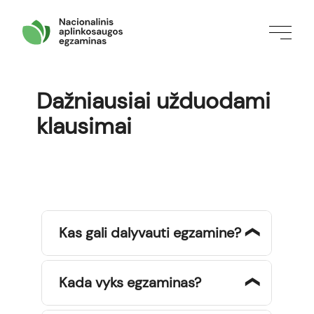
Dažniausiai užduodami
klausimai
Kas gali dalyvauti egzamine?
Egzaminas yra
atviras ir
Kada vyks egzaminas?
nemokamas
visiems norintiems
Egzaminas vyks